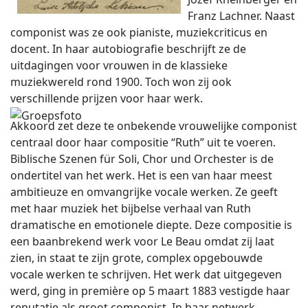
Franz Lachner. Naast
componist was ze ook pianiste, muziekcriticus en
docent. In haar autobiografie beschrijft ze de
uitdagingen voor vrouwen in de klassieke
muziekwereld rond 1900. Toch won zij ook
verschillende prijzen voor haar werk.
Akkoord zet deze te onbekende vrouwelijke componist
centraal door haar compositie “Ruth” uit te voeren.
Biblische Szenen für Soli, Chor und Orchester is de
ondertitel van het werk. Het is een van haar meest
ambitieuze en omvangrijke vocale werken. Ze geeft
met haar muziek het bijbelse verhaal van Ruth
dramatische en emotionele diepte. Deze compositie is
een baanbrekend werk voor Le Beau omdat zij laat
zien, in staat te zijn grote, complex opgebouwde
vocale werken te schrijven. Het werk dat uitgegeven
werd, ging in première op 5 maart 1883 vestigde haar
reputatie als groot componist. In haar netwerk