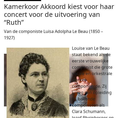
Kamerkoor Akkoord kiest voor haar
concert voor de uitvoering van
“Ruth”
Van de componiste Luisa Adolpha Le Beau (1850 –
1927)
Louise van Le Beau
staat bekend als de
eerste vrouwelijke
componist die grote
vocale en orkestrale
werken
componeerde. Zij
kreeg een opleiding
bij bekende
componisten als
Clara Schumann,
Jozef Rheinberger en