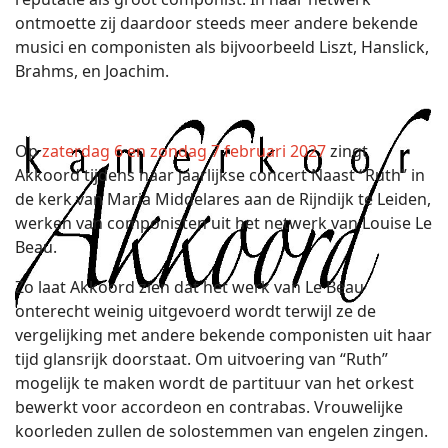
ontmoette zij daardoor steeds meer andere bekende
musici en componisten als bijvoorbeeld Liszt, Hanslick,
Brahms, en Joachim.
Op
zaterdag 6 en zondag 7 februari 2027
zingt
Akkoord tijdens haar jaarlijkse concert Naast “Ruth” in
de kerk van Maria Middelares aan de Rijndijk te Leiden,
werken van componisten uit het netwerk van Louise Le
Beau.
Zo laat Akkoord zien dat het werk van Le Beau
onterecht weinig uitgevoerd wordt terwijl ze de
vergelijking met andere bekende componisten uit haar
tijd glansrijk doorstaat. Om uitvoering van “Ruth”
mogelijk te maken wordt de partituur van het orkest
bewerkt voor accordeon en contrabas. Vrouwelijke
koorleden zullen de solostemmen van engelen zingen.