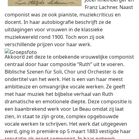
Franz Lachner. Naast
componist was ze ook pianiste, muziekcriticus en
docent. In haar autobiografie beschrijft ze de
uitdagingen voor vrouwen in de klassieke
muziekwereld rond 1900. Toch won zij ook
verschillende prijzen voor haar werk.
Akkoord zet deze te onbekende vrouwelijke componist
centraal door haar compositie “Ruth” uit te voeren.
Biblische Szenen für Soli, Chor und Orchester is de
ondertitel van het werk. Het is een van haar meest
ambitieuze en omvangrijke vocale werken. Ze geeft
met haar muziek het bijbelse verhaal van Ruth
dramatische en emotionele diepte. Deze compositie is
een baanbrekend werk voor Le Beau omdat zij laat
zien, in staat te zijn grote, complex opgebouwde
vocale werken te schrijven. Het werk dat uitgegeven
werd, ging in première op 5 maart 1883 vestigde haar
reputatie als groot componist. In haar netwerk