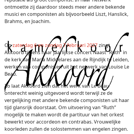
ontmoette zij daardoor steeds meer andere bekende
musici en componisten als bijvoorbeeld Liszt, Hanslick,
Brahms, en Joachim.
Op
zaterdag 6 en zondag 7 februari 2027
zingt
Akkoord tijdens haar jaarlijkse concert Naast “Ruth” in
de kerk van Maria Middelares aan de Rijndijk te Leiden,
werken van componisten uit het netwerk van Louise Le
Beau.
Zo laat Akkoord zien dat het werk van Le Beau
onterecht weinig uitgevoerd wordt terwijl ze de
vergelijking met andere bekende componisten uit haar
tijd glansrijk doorstaat. Om uitvoering van “Ruth”
mogelijk te maken wordt de partituur van het orkest
bewerkt voor accordeon en contrabas. Vrouwelijke
koorleden zullen de solostemmen van engelen zingen.