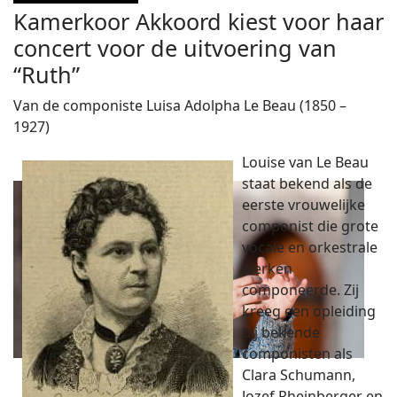
Kamerkoor Akkoord kiest voor haar
concert voor de uitvoering van
“Ruth”
Van de componiste Luisa Adolpha Le Beau (1850 –
1927)
Louise van Le Beau
staat bekend als de
eerste vrouwelijke
componist die grote
vocale en orkestrale
werken
componeerde. Zij
kreeg een opleiding
bij bekende
componisten als
Clara Schumann,
Jozef Rheinberger en